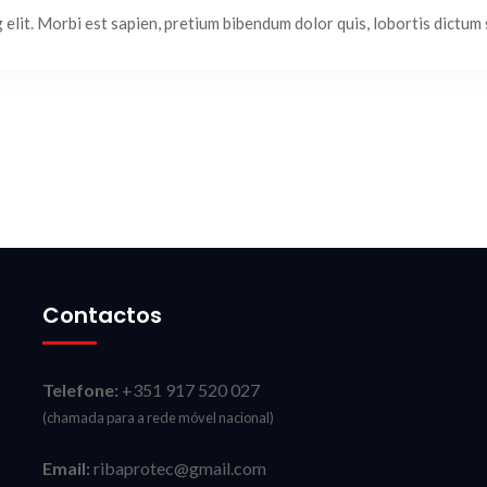
lit. Morbi est sapien, pretium bibendum dolor quis, lobortis dictum sa
Contactos
Telefone:
+351 917 520 027
(chamada para a rede móvel nacional)
Email:
ribaprotec@gmail.com